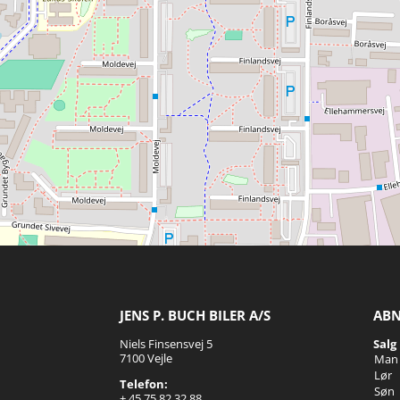
JENS P. BUCH BILER A/S
ABN
Niels Finsensvej 5
Salg
7100 Vejle
Man 
Lør
Telefon:
Søn
+ 45 75 82 32 88