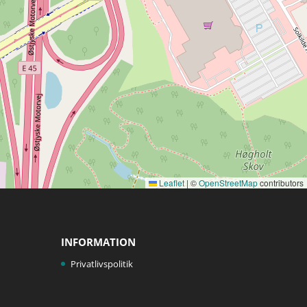
Leaflet
|
©
OpenStreetMap
contributors
INFORMATION
Privatlivspolitik