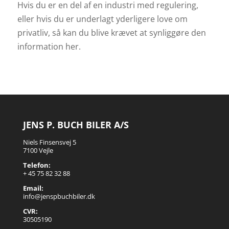
Hvis du er en del af en industri med regulering,
eller hvis du er underlagt yderligere love om
privatliv, så kan du blive krævet at synliggøre den
information her.
JENS P. BUCH BILER A/S
Niels Finsensvej 5
7100 Vejle
Telefon:
+ 45 75 82 32 88
Email:
info@jenspbuchbiler.dk
CVR:
30505190