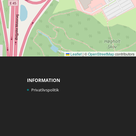
Leaflet
|
©
OpenStreetMap
contributors
INFORMATION
Privatlivspolitik