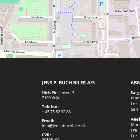
JENS P. BUCH BILER A/S
ABN
Niels Finsensvej 5
Salg
7100 Vejle
Man 
Lør
Telefon:
Søn
+ 45 75 82 32 88
Værk
Email:
Man 
info@jenspbuchbiler.dk
Fre
CVR:
Lør
30505190