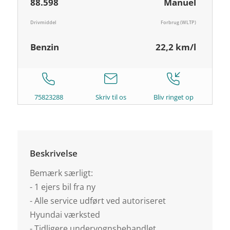
88.598
Manuel
Drivmiddel
Forbrug (WLTP)
Benzin
22,2 km/l
75823288
Skriv til os
Bliv ringet op
Beskrivelse
Bemærk særligt:
- 1 ejers bil fra ny
- Alle service udført ved autoriseret
Hyundai værksted
- Tidligere undervognsbehandlet