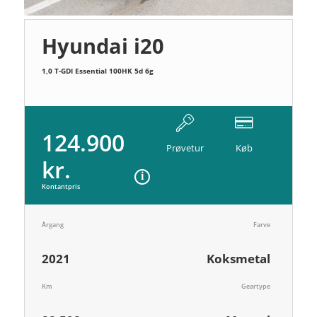
Hyundai i20
1,0 T-GDI Essential 100HK 5d 6g
124.900
Prøvetur
Køb
kr.
Kontantpris
Årgang
Farve
2021
Koksmetal
Km
Geartype