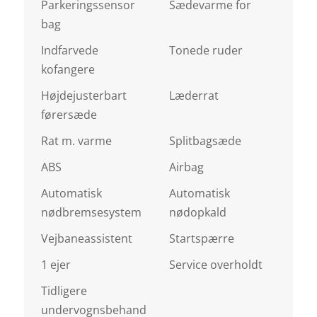
Parkeringssensor
Sædevarme for
bag
Indfarvede
Tonede ruder
kofangere
Højdejusterbart
Læderrat
førersæde
Rat m. varme
Splitbagsæde
ABS
Airbag
Automatisk
Automatisk
nødbremsesystem
nødopkald
Vejbaneassistent
Startspærre
1 ejer
Service overholdt
Tidligere
undervognsbehand