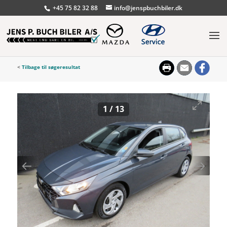
+45 75 82 32 88
info@jenspbuchbiler.dk
<
Tilbage til søgeresultat
1
/
13