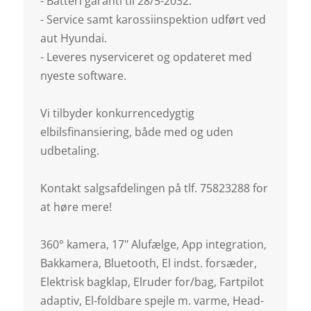
- Batteri garanti til 28/5-2032.
- Service samt karossiinspektion udført ved
aut Hyundai.
- Leveres nyserviceret og opdateret med
nyeste software.
Vi tilbyder konkurrencedygtig
elbilsfinansiering, både med og uden
udbetaling.
Kontakt salgsafdelingen på tlf. 75823288 for
at høre mere!
360° kamera, 17" Alufælge, App integration,
Bakkamera, Bluetooth, El indst. forsæder,
Elektrisk bagklap, Elruder for/bag, Fartpilot
adaptiv, El-foldbare spejle m. varme, Head-