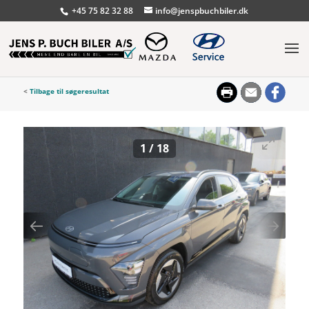
+45 75 82 32 88
info@jenspbuchbiler.dk
<
Tilbage til søgeresultat
1
/
18