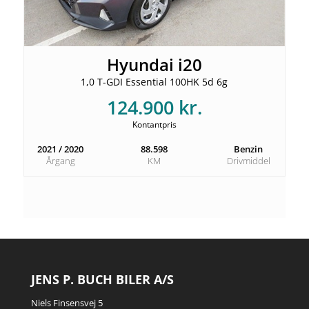
Hyundai i20
1,0 T-GDI Essential 100HK 5d 6g
124.900 kr.
Kontantpris
2021 / 2020
88.598
Benzin
Årgang
KM
Drivmiddel
JENS P. BUCH BILER A/S
Niels Finsensvej 5